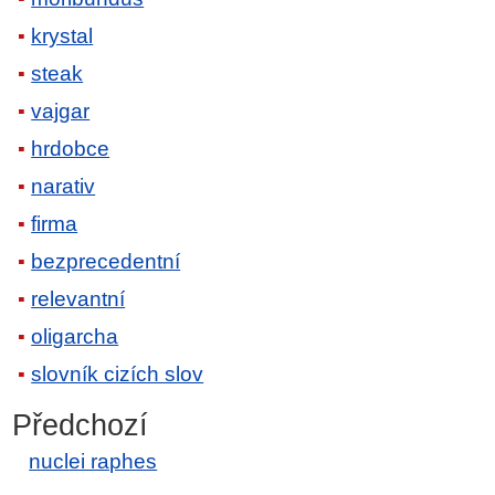
krystal
steak
vajgar
hrdobce
narativ
firma
bezprecedentní
relevantní
oligarcha
slovník cizích slov
Předchozí
nuclei raphes