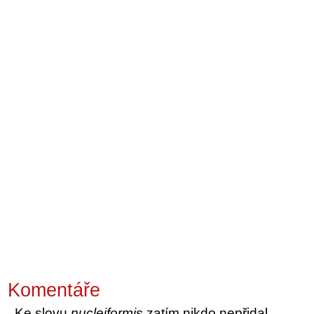
Komentáře
Ke slovu
nucleiformis
zatím nikdo nepřidal