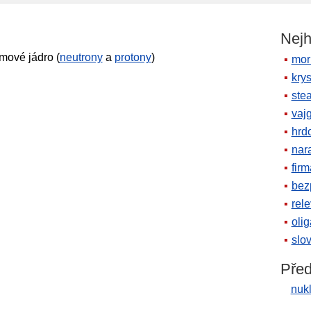
Nejh
omové jádro (
neutrony
a
protony
)
mor
krys
ste
vaj
hrd
nara
firm
bez
rele
oli
slov
Před
nuk