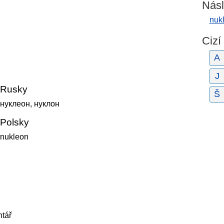
Násl
nuk
Cizí
A
J
Rusky
Š
нуклеон, нуклон
Polsky
nukleon
tář