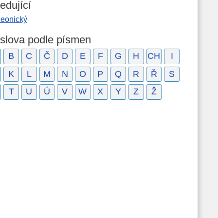
edující
leonický
 slova podle písmen
B
C
Č
D
E
F
G
H
CH
I
K
L
M
N
O
P
Q
R
Ř
S
T
U
Ú
V
W
X
Y
Z
Ž