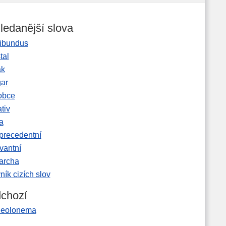
ledanější slova
ibundus
tal
ak
gar
obce
tiv
a
precedentní
vantní
garcha
ník cizích slov
chozí
leolonema