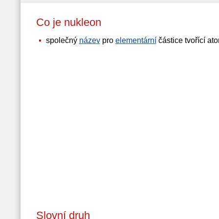
Co je nukleon
společný
název
pro
elementární
částice tvořící at
Slovní druh