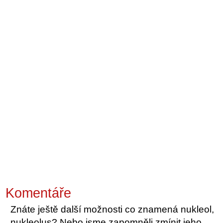
Komentáře
Znáte ještě další možnosti co znamená nukleol,
nukleolus? Nebo jsme zapomněli zmínit jeho