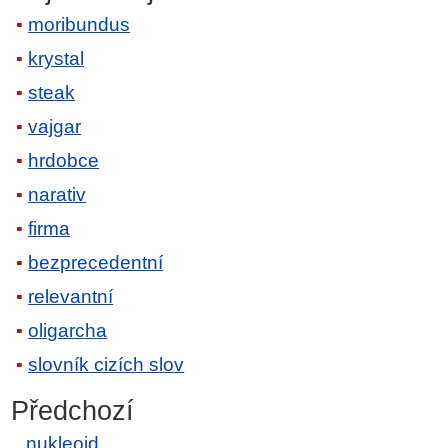
moribundus
krystal
steak
vajgar
hrdobce
narativ
firma
bezprecedentní
relevantní
oligarcha
slovník cizích slov
Předchozí
nukleoid