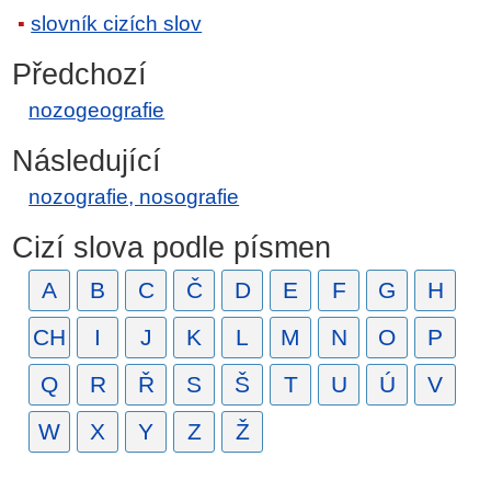
slovník cizích slov
Předchozí
nozogeografie
Následující
nozografie, nosografie
Cizí slova podle písmen
A
B
C
Č
D
E
F
G
H
CH
I
J
K
L
M
N
O
P
Q
R
Ř
S
Š
T
U
Ú
V
W
X
Y
Z
Ž