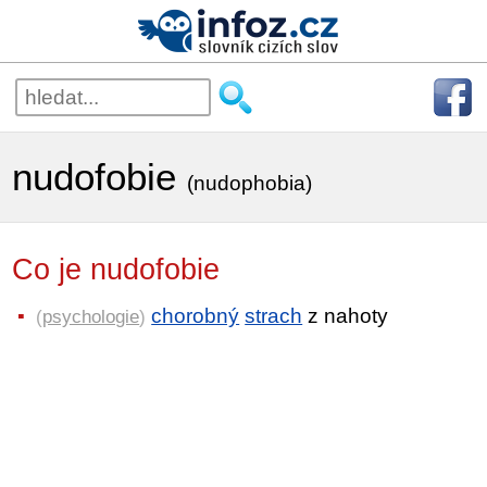
nudofobie
(nudophobia)
Co je nudofobie
chorobný
strach
z nahoty
(
psychologie
)