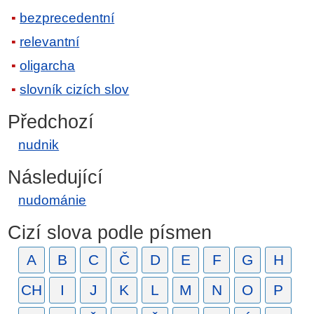
bezprecedentní
relevantní
oligarcha
slovník cizích slov
Předchozí
nudnik
Následující
nudománie
Cizí slova podle písmen
A
B
C
Č
D
E
F
G
H
CH
I
J
K
L
M
N
O
P