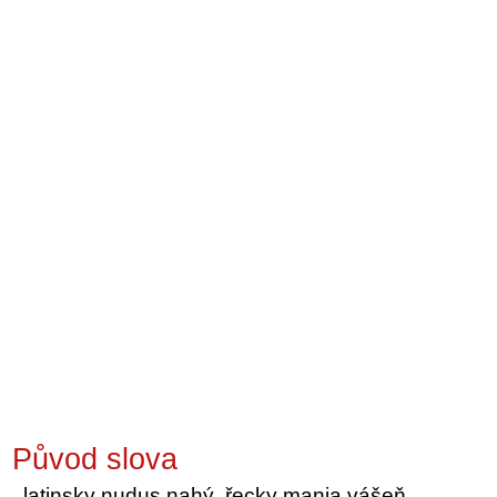
Původ slova
latinsky nudus nahý, řecky mania vášeň