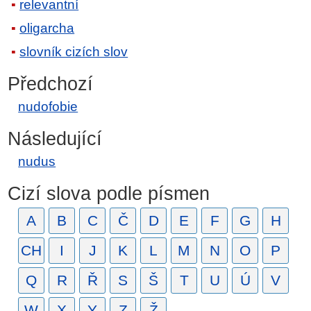
relevantní
oligarcha
slovník cizích slov
Předchozí
nudofobie
Následující
nudus
Cizí slova podle písmen
A
B
C
Č
D
E
F
G
H
CH
I
J
K
L
M
N
O
P
Q
R
Ř
S
Š
T
U
Ú
V
W
X
Y
Z
Ž