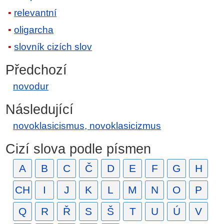
relevantní
oligarcha
slovník cizích slov
Předchozí
novodur
Následující
novoklasicismus, novoklasicizmus
Cizí slova podle písmen
A
B
C
Č
D
E
F
G
H
CH
I
J
K
L
M
N
O
P
Q
R
Ř
S
Š
T
U
Ú
V