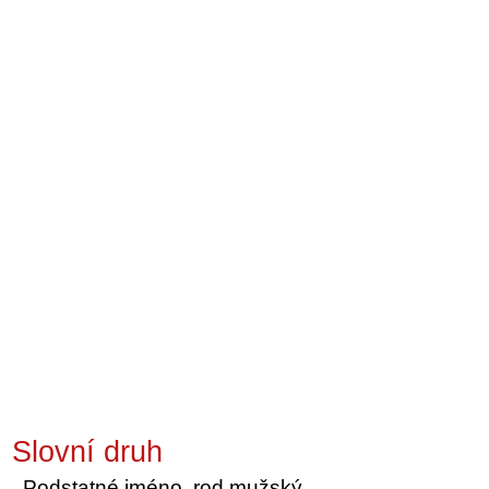
Slovní druh
Podstatné jméno, rod mužský