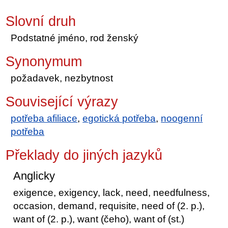
Slovní druh
Podstatné jméno, rod ženský
Synonymum
požadavek, nezbytnost
Související výrazy
potřeba afiliace
,
egotická potřeba
,
noogenní
potřeba
Překlady do jiných jazyků
Anglicky
exigence, exigency, lack, need, needfulness,
occasion, demand, requisite, need of (2. p.),
want of (2. p.), want (čeho), want of (st.)