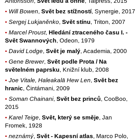
Antonsson
,
Svět ledu a ohně
, Talpress, 2015
Will Bowen
,
Svět bez stížností
, Synergie, 2017
Sergej Lukjaněnko
,
Svět stínu
, Triton, 2007
Marcel Proust
,
Hledání ztraceného času I. -
Svět Swannových
, Odeon, 1979
David Lodge
,
Svět je malý
, Academia, 2000
Gene Brewer
,
Svět podle Prota / Na
světelném paprsku
, Knižní klub, 2008
Joe Vitale, Haleakalā Hew Len
,
Svět bez
hranic
, Čintámani, 2009
Soman Chainani
,
Svět bez princů
, CooBoo,
2015
Karel Teige
,
Svět, který se směje
, Jan
Fromek, 1928
neznámý
,
Svět - Kapesní atlas
, Marco Polo,