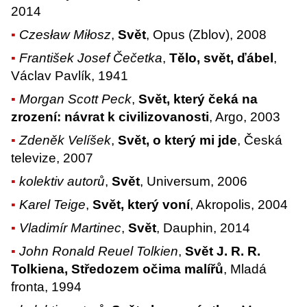
2014
Czesław Miłosz
,
Svět
, Opus (Zblov), 2008
František Josef Čečetka
,
Tělo, svět, ďábel
,
Václav Pavlík, 1941
Morgan Scott Peck
,
Svět, který čeká na
zrození: návrat k civilizovanosti
, Argo, 2003
Zdeněk Velíšek
,
Svět, o který mi jde
, Česká
televize, 2007
kolektiv autorů
,
Svět
, Universum, 2006
Karel Teige
,
Svět, který voní
, Akropolis, 2004
Vladimír Martinec
,
Svět
, Dauphin, 2014
John Ronald Reuel Tolkien
,
Svět J. R. R.
Tolkiena, Středozem očima malířů
, Mladá
fronta, 1994