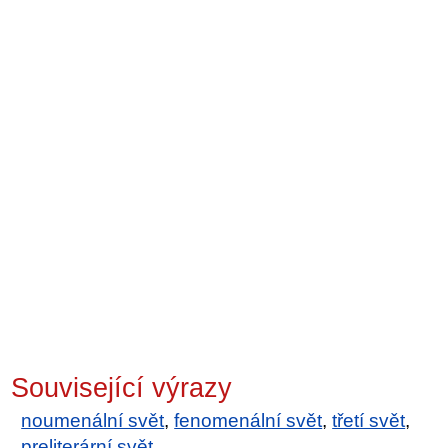
Související výrazy
noumenální svět
,
fenomenální svět
,
třetí svět
,
preliterární svět