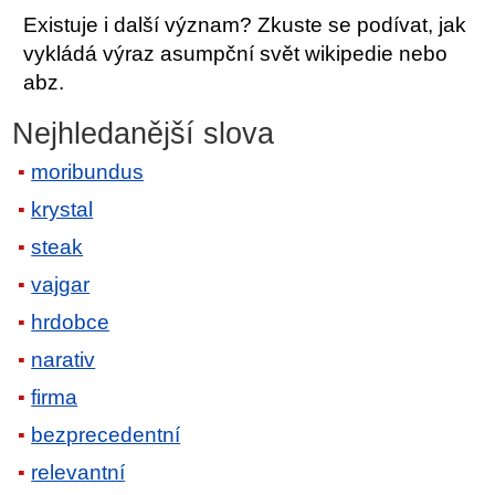
Existuje i další význam? Zkuste se podívat, jak
vykládá výraz asumpční svět wikipedie nebo
abz.
Nejhledanější slova
moribundus
krystal
steak
vajgar
hrdobce
narativ
firma
bezprecedentní
relevantní