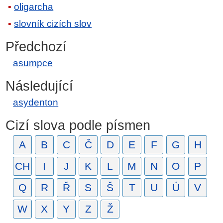
oligarcha
slovník cizích slov
Předchozí
asumpce
Následující
asydenton
Cizí slova podle písmen
A
B
C
Č
D
E
F
G
H
CH
I
J
K
L
M
N
O
P
Q
R
Ř
S
Š
T
U
Ú
V
W
X
Y
Z
Ž