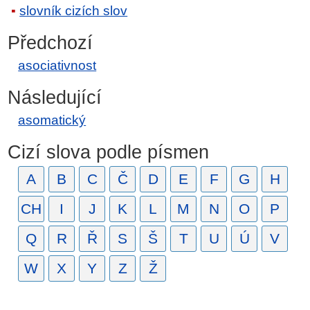
slovník cizích slov
Předchozí
asociativnost
Následující
asomatický
Cizí slova podle písmen
A
B
C
Č
D
E
F
G
H
CH
I
J
K
L
M
N
O
P
Q
R
Ř
S
Š
T
U
Ú
V
W
X
Y
Z
Ž