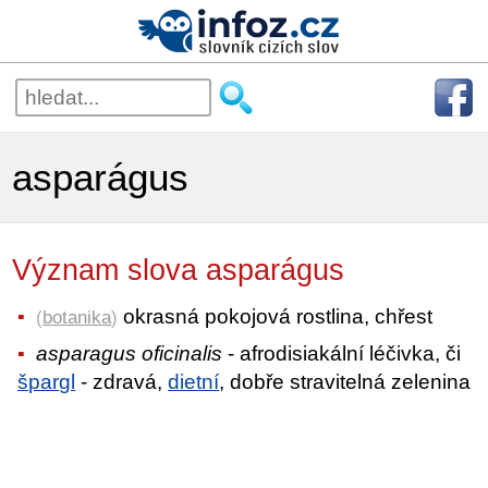
asparágus
Význam slova asparágus
okrasná pokojová rostlina, chřest
(
botanika
)
asparagus oficinalis
- afrodisiakální léčivka, či
špargl
- zdravá,
dietní
, dobře stravitelná zelenina