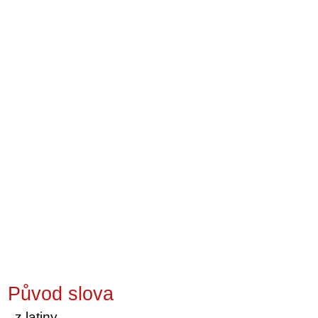
Původ slova
z latiny