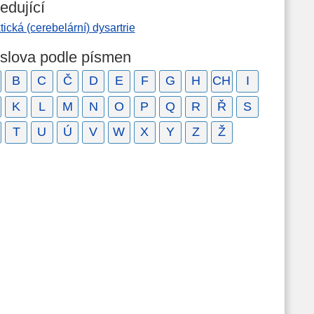
edující
tická (cerebelární) dysartrie
 slova podle písmen
B
C
Č
D
E
F
G
H
CH
I
K
L
M
N
O
P
Q
R
Ř
S
T
U
Ú
V
W
X
Y
Z
Ž