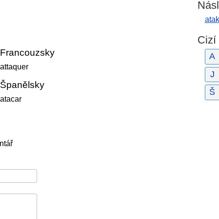
Násl
atak
Cizí
Francouzsky
A
attaquer
J
Španělsky
Š
atacar
ntář