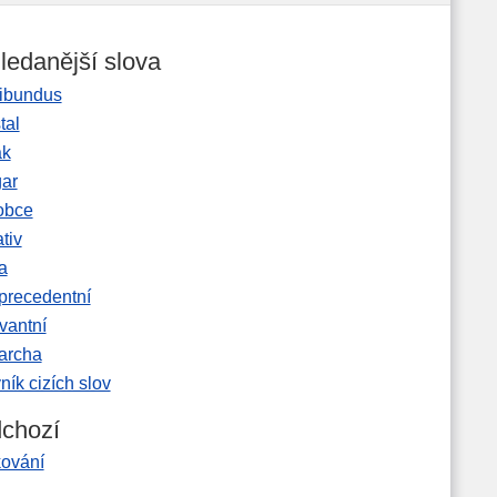
ledanější slova
ibundus
tal
ak
gar
obce
tiv
a
precedentní
vantní
garcha
ník cizích slov
chozí
kování