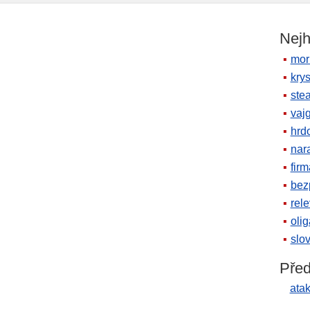
Nejh
mor
krys
ste
vaj
hrd
nara
firm
bez
rele
oli
slov
Před
ata