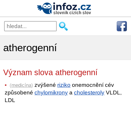
atherogenní
Význam slova atherogenní
zvýšené
riziko
onemocnění cév
(
medicína
)
způsobené
chylomikrony
a
cholesteroly
VLDL,
LDL