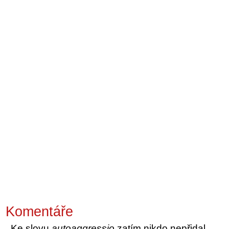
Komentáře
Ke slovu
autoaggressio
zatím nikdo nepřidal