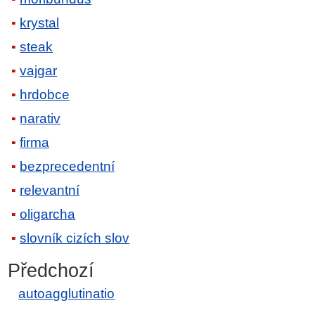
krystal
steak
vajgar
hrdobce
narativ
firma
bezprecedentní
relevantní
oligarcha
slovník cizích slov
Předchozí
autoagglutinatio