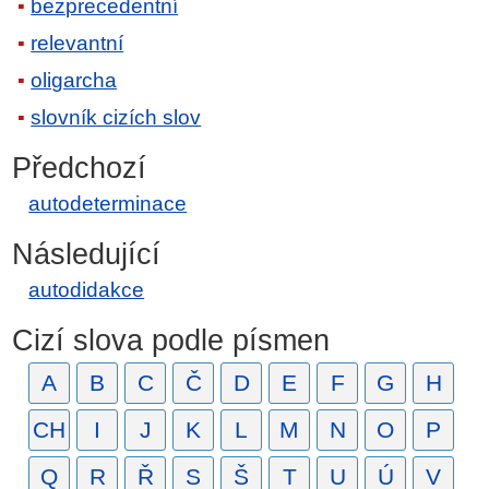
bezprecedentní
relevantní
oligarcha
slovník cizích slov
Předchozí
autodeterminace
Následující
autodidakce
Cizí slova podle písmen
A
B
C
Č
D
E
F
G
H
CH
I
J
K
L
M
N
O
P
Q
R
Ř
S
Š
T
U
Ú
V