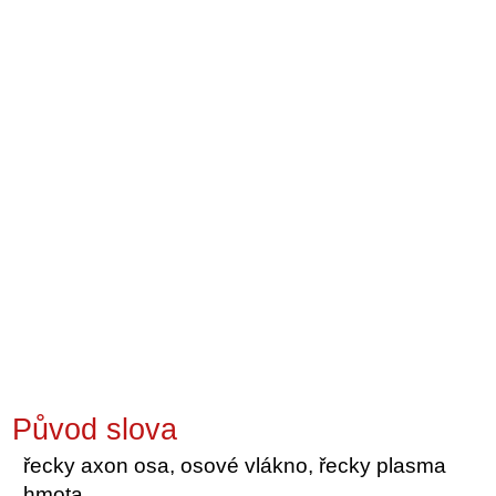
Původ slova
řecky axon osa, osové vlákno, řecky plasma
hmota