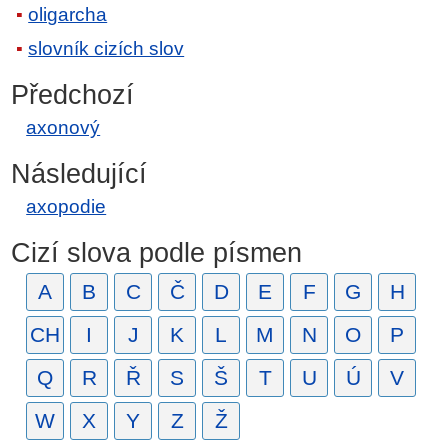
oligarcha
slovník cizích slov
Předchozí
axonový
Následující
axopodie
Cizí slova podle písmen
A
B
C
Č
D
E
F
G
H
CH
I
J
K
L
M
N
O
P
Q
R
Ř
S
Š
T
U
Ú
V
W
X
Y
Z
Ž