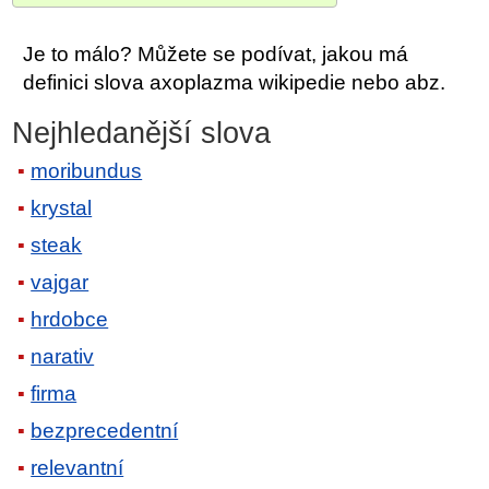
Je to málo? Můžete se podívat, jakou má
definici slova axoplazma wikipedie nebo abz.
Nejhledanější slova
moribundus
krystal
steak
vajgar
hrdobce
narativ
firma
bezprecedentní
relevantní