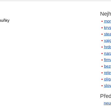
Nejh
buňky
mor
krys
ste
vaj
hrd
nara
firm
bez
rele
oli
slov
Před
neur