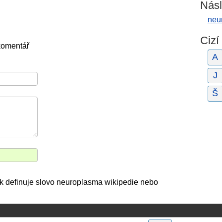
Násl
neu
Cizí
komentář
A
J
Š
 jak definuje slovo neuroplasma wikipedie nebo