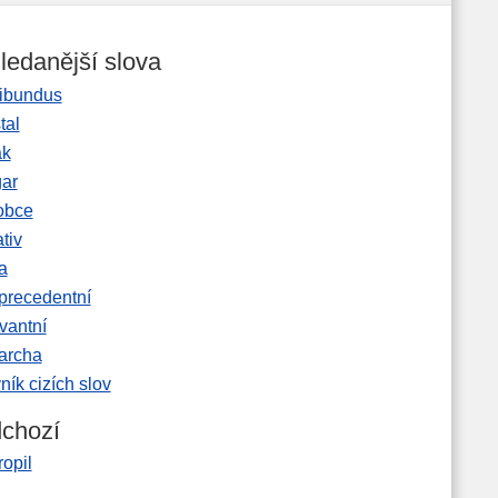
ledanější slova
ibundus
tal
ak
gar
obce
tiv
a
precedentní
vantní
garcha
ník cizích slov
chozí
opil