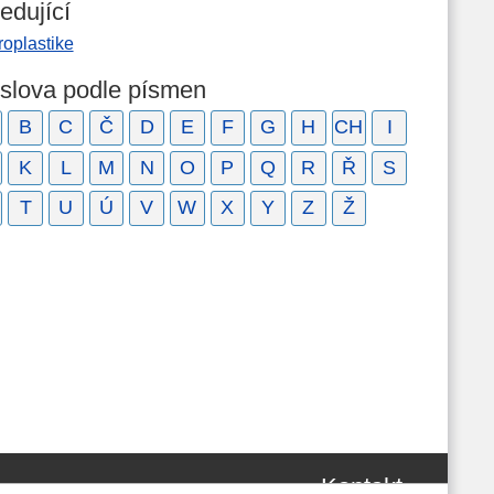
edující
roplastike
 slova podle písmen
B
C
Č
D
E
F
G
H
CH
I
K
L
M
N
O
P
Q
R
Ř
S
T
U
Ú
V
W
X
Y
Z
Ž
Kontakt