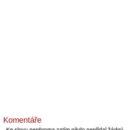
Komentáře
Ke slovu
nephroma
zatím nikdo nepřidal žádný