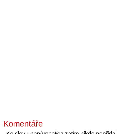
Komentáře
Ke slovu
nephrocolica
zatím nikdo nepřidal