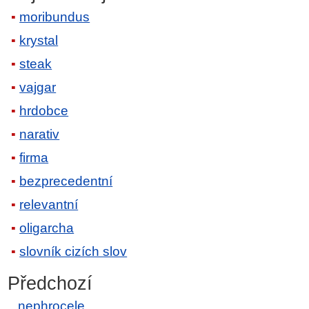
moribundus
krystal
steak
vajgar
hrdobce
narativ
firma
bezprecedentní
relevantní
oligarcha
slovník cizích slov
Předchozí
nephrocele