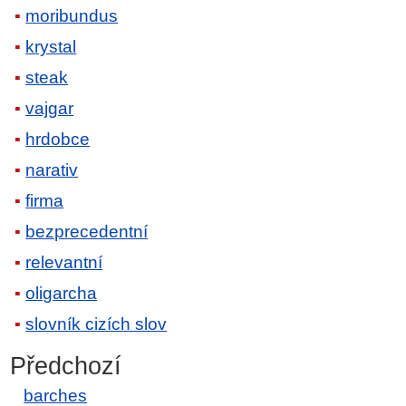
moribundus
krystal
steak
vajgar
hrdobce
narativ
firma
bezprecedentní
relevantní
oligarcha
slovník cizích slov
Předchozí
barches