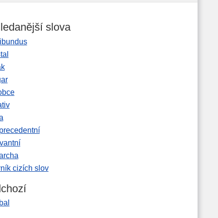
ledanější slova
ibundus
tal
ak
gar
obce
tiv
a
precedentní
vantní
garcha
ník cizích slov
chozí
bal