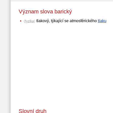
Význam slova barický
tlakový, týkající se atmosférického
tlaku
(
fyzika
)
Slovní druh