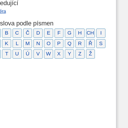
edující
éra
 slova podle písmen
B
C
Č
D
E
F
G
H
CH
I
K
L
M
N
O
P
Q
R
Ř
S
T
U
Ú
V
W
X
Y
Z
Ž