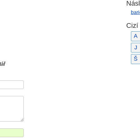
Násl
bari
Cizí
A
J
Š
tář