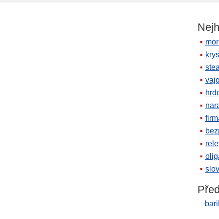
Nejh
mor
krys
ste
vaj
hrd
nara
firm
bez
rele
oli
slov
Před
bari