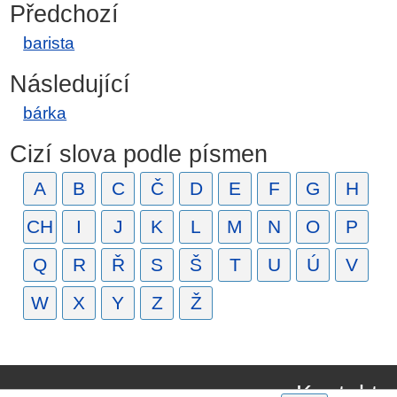
Předchozí
barista
Následující
bárka
Cizí slova podle písmen
A
B
C
Č
D
E
F
G
H
CH
I
J
K
L
M
N
O
P
Q
R
Ř
S
Š
T
U
Ú
V
W
X
Y
Z
Ž
Kontakt