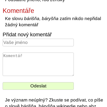
Komentáře
Ke slovu
bárišňa, báryšňa
zatím nikdo nepřidal
žádný komentář
Přidat nový komentář
Je význam neúplný? Zkuste se podívat, co píše
o slově bárišňa, báryšňa wikipedie nebo abz.