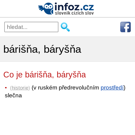
bárišňa, báryšňa
Co je bárišňa, báryšňa
(v ruském předrevolučním
prostředí
)
(
historie
)
slečna