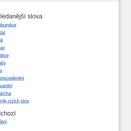
ledanější slova
ibundus
tal
ak
gar
obce
tiv
a
precedentní
vantní
garcha
ník cizích slov
chozí
ální