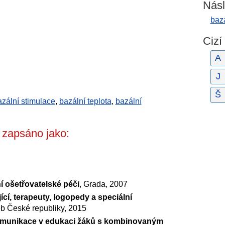
Násl
baz
Cizí
A
J
Š
azální stimulace
,
bazální teplota
,
bazální
 zapsáno jako:
í ošetřovatelské péči
, Grada, 2007
cí, terapeuty, logopedy a speciální
eb České republiky, 2015
 komunikace v edukaci žáků s kombinovaným