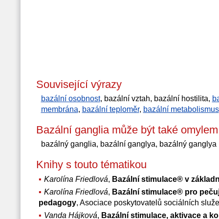
Související výrazy
bazální osobnost
, bazální vztah, bazální hostilita,
b
membrána
,
bazální teploměr
,
bazální metabolismus
Bazální ganglia může být také omylem
bazálný ganglia, bazální ganglya, bazálný ganglya
Knihy s touto tématikou
Karolína Friedlová
,
Bazální stimulace® v základn
Karolína Friedlová
,
Bazální stimulace® pro pečují
pedagogy
, Asociace poskytovatelů sociálních služ
Vanda Hájková
,
Bazální stimulace, aktivace a