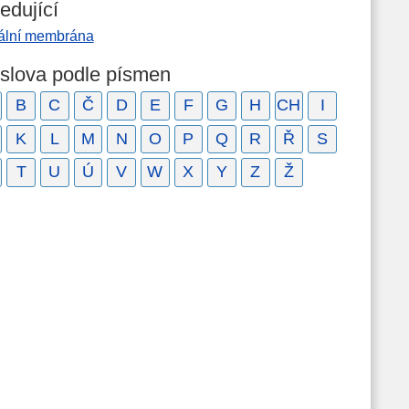
edující
ální membrána
 slova podle písmen
B
C
Č
D
E
F
G
H
CH
I
K
L
M
N
O
P
Q
R
Ř
S
T
U
Ú
V
W
X
Y
Z
Ž