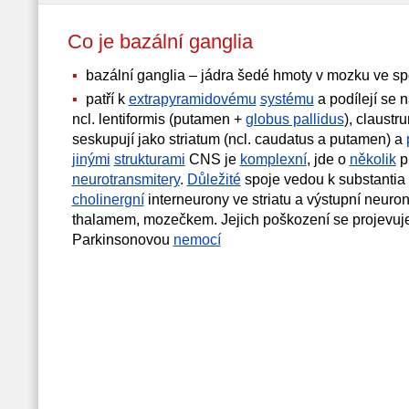
Co je bazální ganglia
bazální ganglia – jádra šedé hmoty v mozku ve sp
patří k
extrapyramidovému
systému
a podílejí se 
ncl. lentiformis (putamen +
globus pallidus
), claustr
seskupují jako striatum (ncl. caudatus a putamen) a
jinými
strukturami
CNS je
komplexní
, jde o
několik
p
neurotransmitery
.
Důležité
spoje vedou k substantia 
cholinergní
interneurony ve striatu a výstupní neuron
thalamem, mozečkem. Jejich poškození se projevuje
Parkinsonovou
nemocí