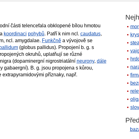
Nejh
odní části telencefala obklopené bílou hmotou
mor
na
koordinaci
pohybů
. Patří k nim ncl.
caudatus
,
krys
um, ncl. amygdalae.
Funkčně
a vývojově se
ste
pallidum
(globus pallidus). Propojení b. g. s
vaj
ropojených okruhů, uplatňují se různé
hrd
nigra (dopaminergní nigrostriatální
neurony
,
dále
nara
y gabaergní). B. g. jsou propojena s kůrou,
 extrapyramidovými příznaky, např.
firm
bez
rele
oli
slov
Před
baz