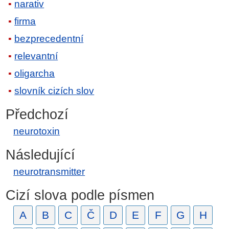
narativ
firma
bezprecedentní
relevantní
oligarcha
slovník cizích slov
Předchozí
neurotoxin
Následující
neurotransmitter
Cizí slova podle písmen
A
B
C
Č
D
E
F
G
H