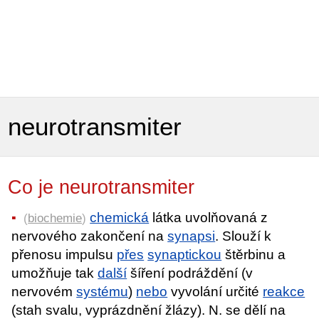
neurotransmiter
Co je neurotransmiter
chemická
látka uvolňovaná z
(
biochemie
)
nervového zakončení na
synapsi
. Slouží k
přenosu impulsu
přes
synaptickou
štěrbinu a
umožňuje tak
další
šíření podráždění (v
nervovém
systému
)
nebo
vyvolání určité
reakce
(stah svalu, vyprázdnění žlázy). N. se dělí na