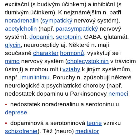
excitační (s budivým účinkem) a inhibiční (s
tlumivým účinkem). K nejznámějším n. patří
noradrenalin
(
sympatický
nervový systém),
acetylcholin
(např.
parasympatický
nervový
systém),
dopamin
,
serotonin
, GABA, glutamát,
glycin
, neuropeptidy aj. Některé n. mají
současně
charakter
hormonů
, vyskytují se i
mimo
nervový systém (
cholecystokinin
v trávicím
ústrojí) a mohou mít i
vztahy
k jiným systémům,
např.
imunitnímu
. Poruchy n. způsobují některé
neurologické a psychiatrické choroby (např.
nedostatek dopaminu u Parkinsonovy
nemoci
nedostatek noradrenalinu a serotoninu u
deprese
dopaminová a serotoninová
teorie
vzniku
schizofrenie
). Též (neuro)
mediátor