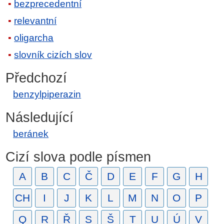
bezprecedentní
relevantní
oligarcha
slovník cizích slov
Předchozí
benzylpiperazin
Následující
beránek
Cizí slova podle písmen
A
B
C
Č
D
E
F
G
H
CH
I
J
K
L
M
N
O
P
Q
R
Ř
S
Š
T
U
Ú
V