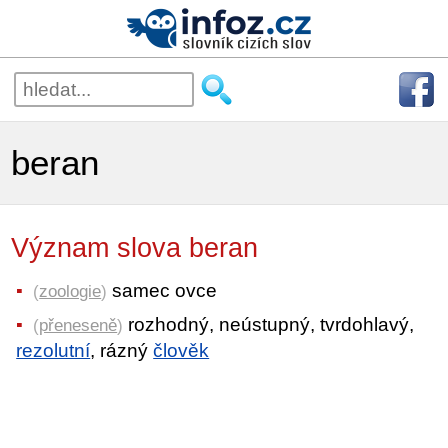
beran
Význam slova beran
samec ovce
(
zoologie
)
rozhodný, neústupný, tvrdohlavý,
(
přeneseně
)
rezolutní
, rázný
člověk