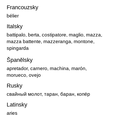
Francouzsky
bélier
Italsky
battipalo, berta, costipatore, maglio, mazza,
mazza battente, mazzeranga, montone,
spingarda
Španělsky
apretador, carnero, machina, marón,
morueco, ovejo
Rusky
свайный молот, таран, баран, копёр
Latinsky
aries