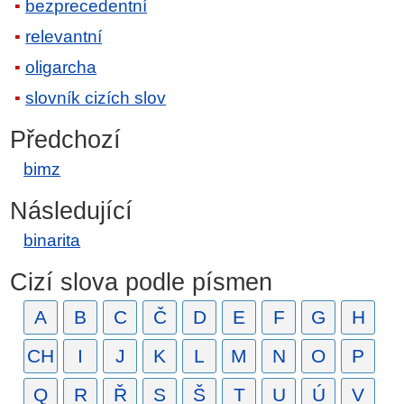
bezprecedentní
relevantní
oligarcha
slovník cizích slov
Předchozí
bimz
Následující
binarita
Cizí slova podle písmen
A
B
C
Č
D
E
F
G
H
CH
I
J
K
L
M
N
O
P
Q
R
Ř
S
Š
T
U
Ú
V