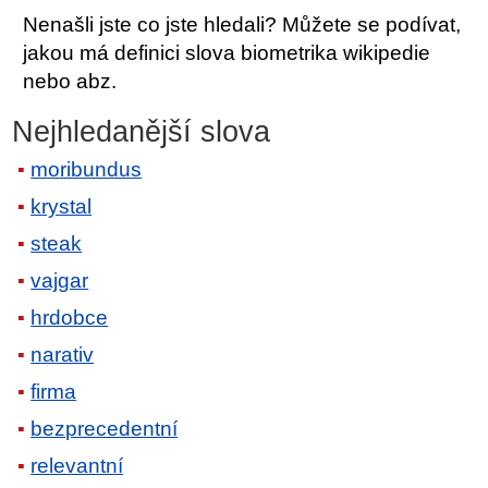
Nenašli jste co jste hledali? Můžete se podívat,
jakou má definici slova biometrika wikipedie
nebo abz.
Nejhledanější slova
moribundus
krystal
steak
vajgar
hrdobce
narativ
firma
bezprecedentní
relevantní