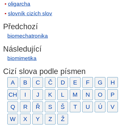
oligarcha
slovník cizích slov
Předchozí
biomechatronika
Následující
biomimetika
Cizí slova podle písmen
A
B
C
Č
D
E
F
G
H
CH
I
J
K
L
M
N
O
P
Q
R
Ř
S
Š
T
U
Ú
V
W
X
Y
Z
Ž