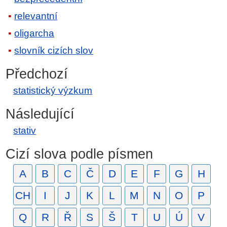
relevantní
oligarcha
slovník cizích slov
Předchozí
statistický výzkum
Následující
stativ
Cizí slova podle písmen
A
B
C
Č
D
E
F
G
H
CH
I
J
K
L
M
N
O
P
Q
R
Ř
S
Š
T
U
Ú
V