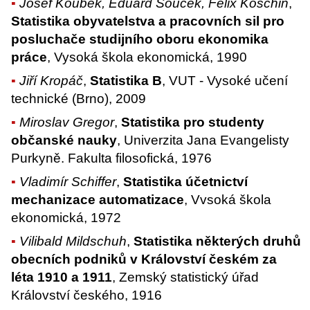
Josef Koubek, Eduard Souček, Felix Koschin
,
Statistika obyvatelstva a pracovních sil pro
posluchače studijního oboru ekonomika
práce
, Vysoká škola ekonomická, 1990
Jiří Kropáč
,
Statistika B
, VUT - Vysoké učení
technické (Brno), 2009
Miroslav Gregor
,
Statistika pro studenty
občanské nauky
, Univerzita Jana Evangelisty
Purkyně. Fakulta filosofická, 1976
Vladimír Schiffer
,
Statistika účetnictví
mechanizace automatizace
, Vvsoká škola
ekonomická, 1972
Vilibald Mildschuh
,
Statistika některých druhů
obecních podniků v Království českém za
léta 1910 a 1911
, Zemský statistický úřad
Království českého, 1916