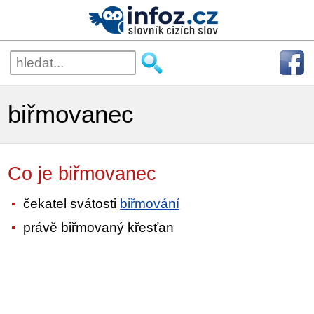
biřmovanec
Co je biřmovanec
čekatel svátosti
biřmování
právě biřmovaný křesťan