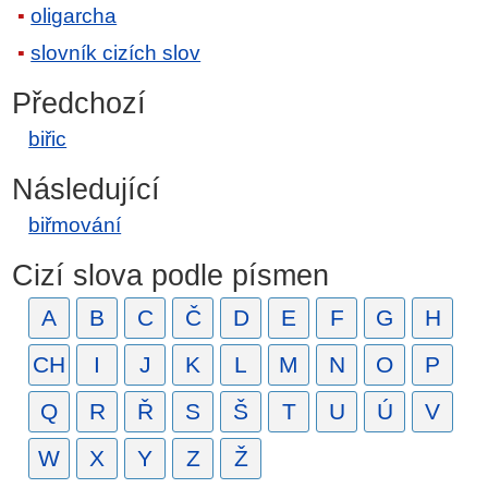
oligarcha
slovník cizích slov
Předchozí
biřic
Následující
biřmování
Cizí slova podle písmen
A
B
C
Č
D
E
F
G
H
CH
I
J
K
L
M
N
O
P
Q
R
Ř
S
Š
T
U
Ú
V
W
X
Y
Z
Ž