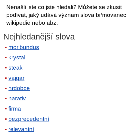
Nenašli jste co jste hledali? Můžete se zkusit
podívat, jaký udává význam slova biřmovanec
wikipedie nebo abz.
Nejhledanější slova
moribundus
krystal
steak
vajgar
hrdobce
narativ
firma
bezprecedentní
relevantní