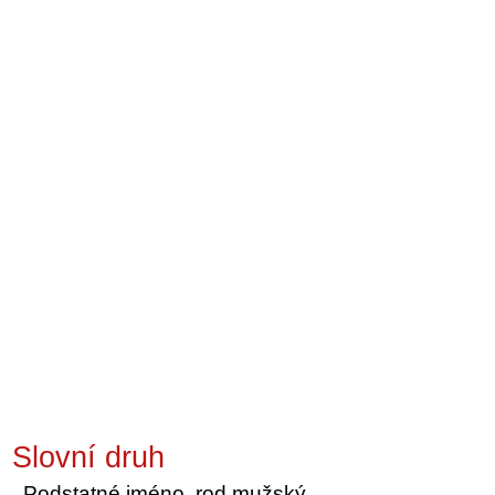
Slovní druh
Podstatné jméno, rod mužský