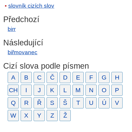
slovník cizích slov
Předchozí
birr
Následující
biřmovanec
Cizí slova podle písmen
A
B
C
Č
D
E
F
G
H
CH
I
J
K
L
M
N
O
P
Q
R
Ř
S
Š
T
U
Ú
V
W
X
Y
Z
Ž