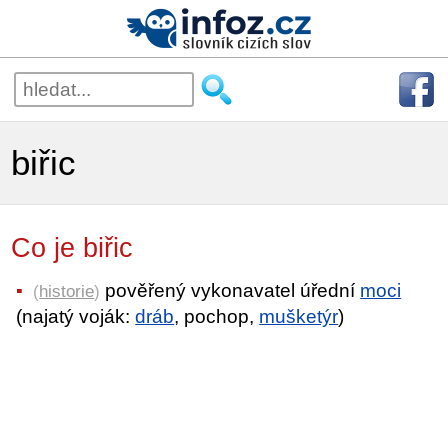
biřic
Co je biřic
pověřený vykonavatel úřední
moci
(
historie
)
(najatý voják:
dráb
, pochop,
mušketýr
)