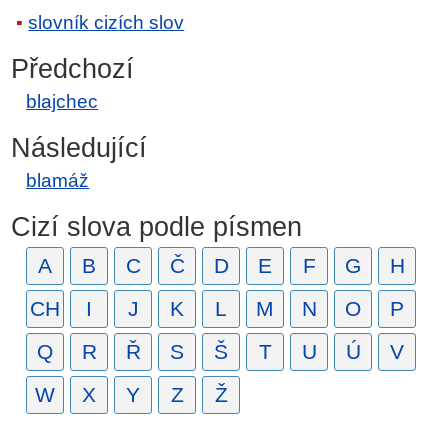
slovník cizích slov
Předchozí
blajchec
Následující
blamáž
Cizí slova podle písmen
A
B
C
Č
D
E
F
G
H
CH
I
J
K
L
M
N
O
P
Q
R
Ř
S
Š
T
U
Ú
V
W
X
Y
Z
Ž