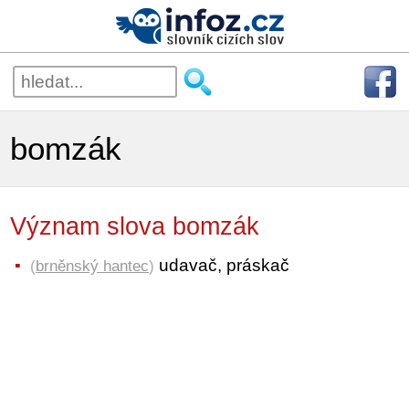
bomzák
Význam slova bomzák
udavač, práskač
(
brněnský hantec
)