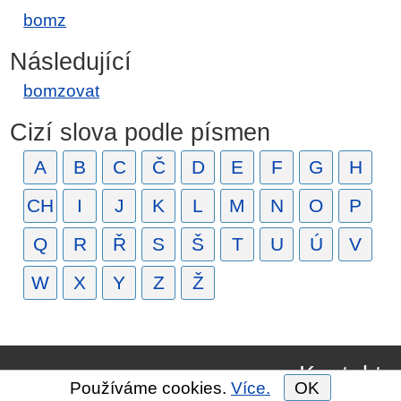
bomz
Následující
bomzovat
Cizí slova podle písmen
A
B
C
Č
D
E
F
G
H
CH
I
J
K
L
M
N
O
P
Q
R
Ř
S
Š
T
U
Ú
V
W
X
Y
Z
Ž
Kontakt
Používáme cookies.
Více.
OK