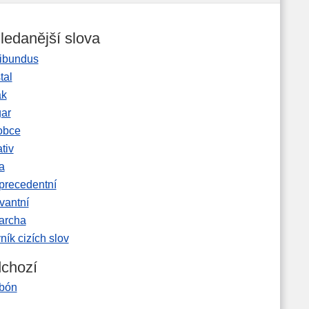
ledanější slova
ibundus
tal
ak
gar
obce
tiv
a
precedentní
vantní
garcha
ník cizích slov
chozí
bón