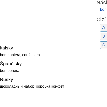
Násl
bon
Cizí
A
J
Š
Italsky
bomboniera, confettiera
Španělsky
bombonera
Rusky
шоколадный набор, коробка конфет