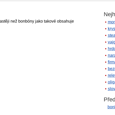
Nejh
 častěji než bonbóny jako takové obsahuje
mor
krys
ste
vaj
hrd
nara
firm
bez
rele
oli
slov
Před
bon