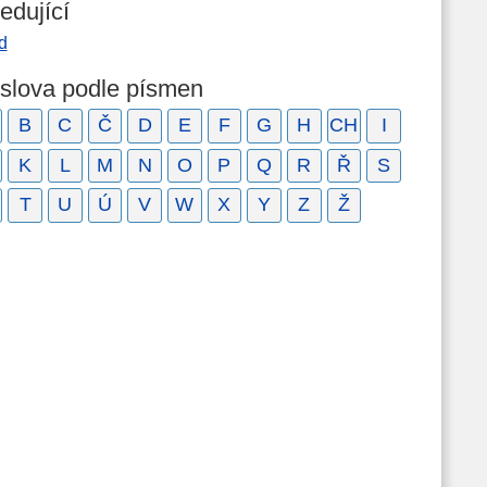
edující
d
 slova podle písmen
B
C
Č
D
E
F
G
H
CH
I
K
L
M
N
O
P
Q
R
Ř
S
T
U
Ú
V
W
X
Y
Z
Ž