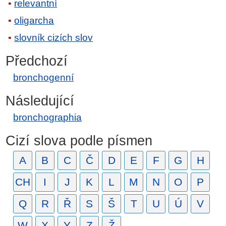
relevantní
oligarcha
slovník cizích slov
Předchozí
bronchogenní
Následující
bronchographia
Cizí slova podle písmen
A
B
C
Č
D
E
F
G
H
CH
I
J
K
L
M
N
O
P
Q
R
Ř
S
Š
T
U
Ú
V
W
X
Y
Z
Ž