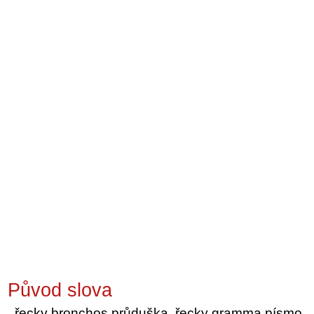
Původ slova
řecky bronchos průduška, řecky gramma písmo