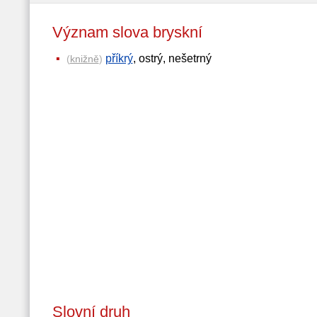
Význam slova bryskní
příkrý
, ostrý, nešetrný
(
knižně
)
Slovní druh