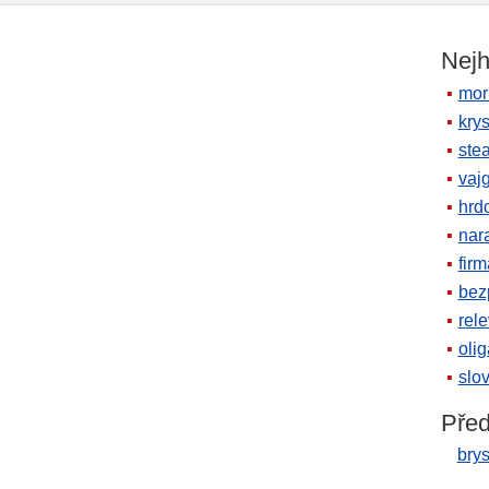
Nejh
mor
krys
ste
vaj
hrd
nara
firm
bez
rele
oli
slov
Před
bry