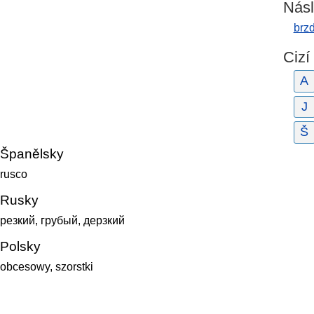
Násl
brz
Cizí
A
J
Š
Španělsky
rusco
Rusky
резкий, грубый, дерзкий
Polsky
obcesowy, szorstki