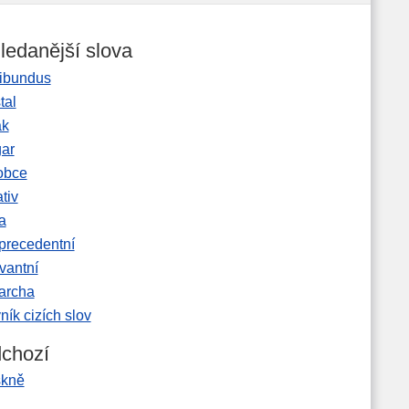
ledanější slova
ibundus
tal
ak
gar
obce
tiv
a
precedentní
vantní
garcha
ník cizích slov
chozí
skně