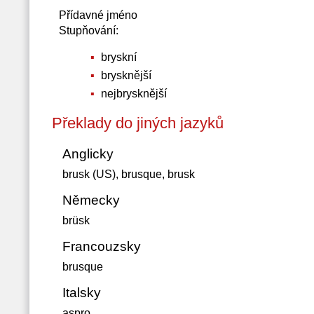
Přídavné jméno
Stupňování:
bryskní
brysknější
nejbrysknější
Překlady do jiných jazyků
Anglicky
brusk (US), brusque, brusk
Německy
brüsk
Francouzsky
brusque
Italsky
aspro