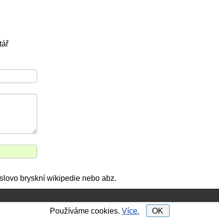
tář
e slovo bryskní wikipedie nebo abz.
Používáme cookies.
Více.
OK