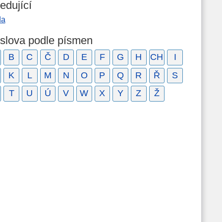
edující
da
 slova podle písmen
B
C
Č
D
E
F
G
H
CH
I
K
L
M
N
O
P
Q
R
Ř
S
T
U
Ú
V
W
X
Y
Z
Ž