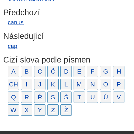
Předchozí
canus
Následující
cap
Cizí slova podle písmen
A
B
C
Č
D
E
F
G
H
CH
I
J
K
L
M
N
O
P
Q
R
Ř
S
Š
T
U
Ú
V
W
X
Y
Z
Ž