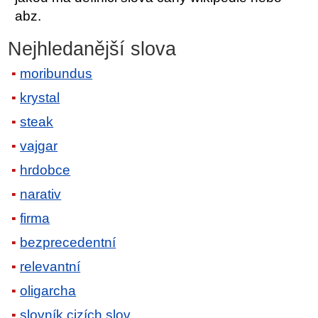
abz.
Nejhledanější slova
moribundus
krystal
steak
vajgar
hrdobce
narativ
firma
bezprecedentní
relevantní
oligarcha
slovník cizích slov