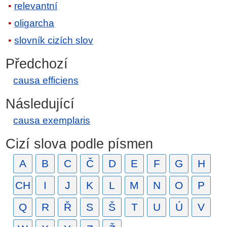
relevantní
oligarcha
slovník cizích slov
Předchozí
causa efficiens
Následující
causa exemplaris
Cizí slova podle písmen
A
B
C
Č
D
E
F
G
H
CH
I
J
K
L
M
N
O
P
Q
R
Ř
S
Š
T
U
Ú
V