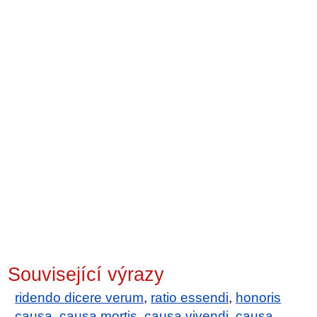
Související výrazy
ridendo dicere verum
,
ratio essendi
,
honoris
causa
,
causa mortis
,
causa vivendi
,
causa