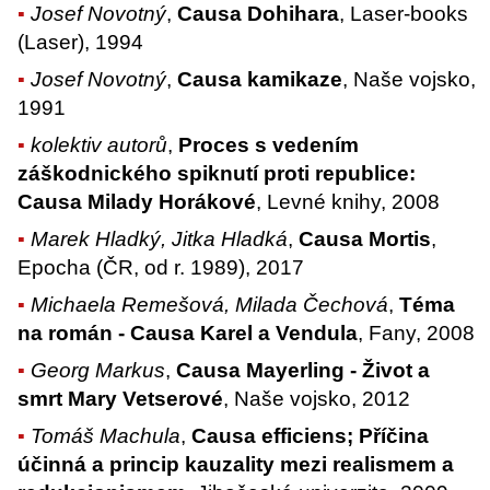
Josef Novotný
,
Causa Dohihara
, Laser-books
(Laser), 1994
Josef Novotný
,
Causa kamikaze
, Naše vojsko,
1991
kolektiv autorů
,
Proces s vedením
záškodnického spiknutí proti republice:
Causa Milady Horákové
, Levné knihy, 2008
Marek Hladký, Jitka Hladká
,
Causa Mortis
,
Epocha (ČR, od r. 1989), 2017
Michaela Remešová, Milada Čechová
,
Téma
na román - Causa Karel a Vendula
, Fany, 2008
Georg Markus
,
Causa Mayerling - Život a
smrt Mary Vetserové
, Naše vojsko, 2012
Tomáš Machula
,
Causa efficiens; Příčina
účinná a princip kauzality mezi realismem a