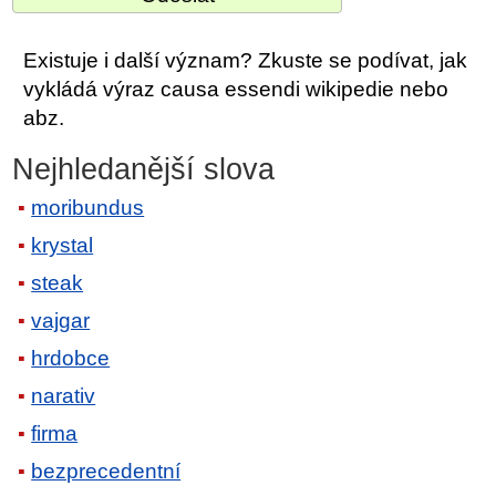
Existuje i další význam? Zkuste se podívat, jak
vykládá výraz causa essendi wikipedie nebo
abz.
Nejhledanější slova
moribundus
krystal
steak
vajgar
hrdobce
narativ
firma
bezprecedentní