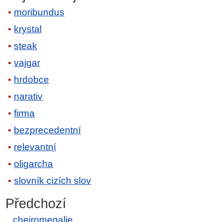
moribundus
krystal
steak
vajgar
hrdobce
narativ
firma
bezprecedentní
relevantní
oligarcha
slovník cizích slov
Předchozí
cheiromegalie