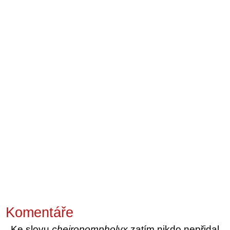
Komentáře
Ke slovu
cheiropompholyx
zatím nikdo nepřidal