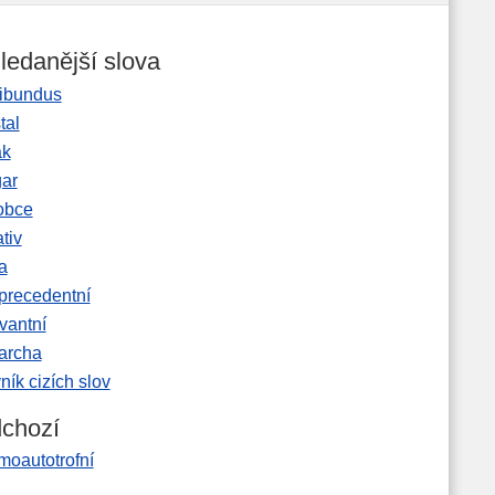
ledanější slova
ibundus
tal
ak
gar
obce
tiv
a
precedentní
vantní
garcha
ník cizích slov
chozí
moautotrofní