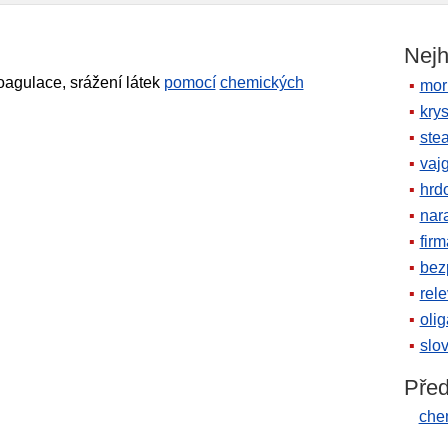
Nejh
koagulace, srážení látek
pomocí
chemických
mor
krys
ste
vaj
hrd
nara
firm
bez
rele
oli
slov
Před
che