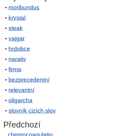
moribundus
krystal
steak
vajgar
hrdobce
narativ
firma
bezprecedentní
relevantní
oligarcha
slovník cizích slov
Předchozí
chemocoagulatio