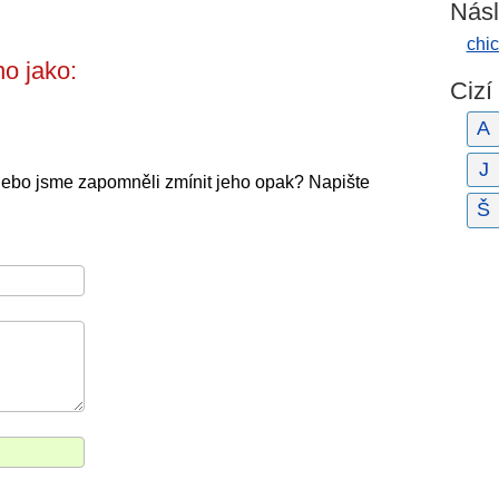
Násl
chic
o jako:
Cizí
A
J
Nebo jsme zapomněli zmínit jeho opak? Napište
Š