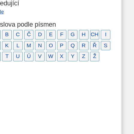
edující
le
 slova podle písmen
B
C
Č
D
E
F
G
H
CH
I
K
L
M
N
O
P
Q
R
Ř
S
T
U
Ú
V
W
X
Y
Z
Ž