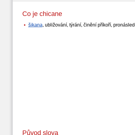
Co je chicane
šikana
, ubližování, týrání, činění příkoří, pronás
Původ slova