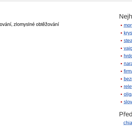
Nejh
ledování, zlomyslné obtěžování
mor
krys
ste
vaj
hrd
nara
firm
bez
rele
oli
slov
Před
chi