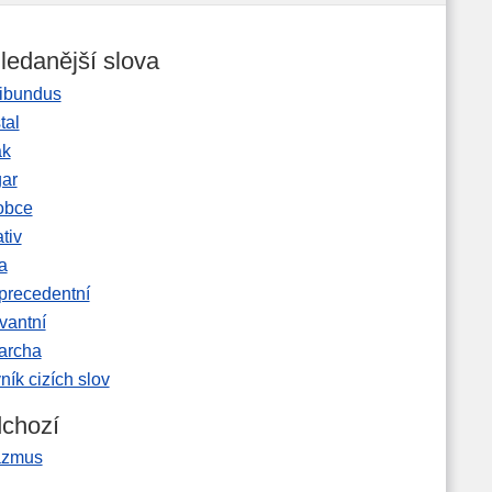
ledanější slova
ibundus
tal
ak
gar
obce
tiv
a
precedentní
vantní
garcha
ník cizích slov
chozí
azmus