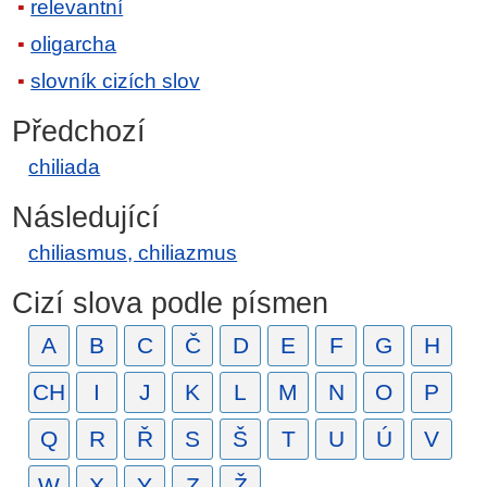
relevantní
oligarcha
slovník cizích slov
Předchozí
chiliada
Následující
chiliasmus, chiliazmus
Cizí slova podle písmen
A
B
C
Č
D
E
F
G
H
CH
I
J
K
L
M
N
O
P
Q
R
Ř
S
Š
T
U
Ú
V
W
X
Y
Z
Ž