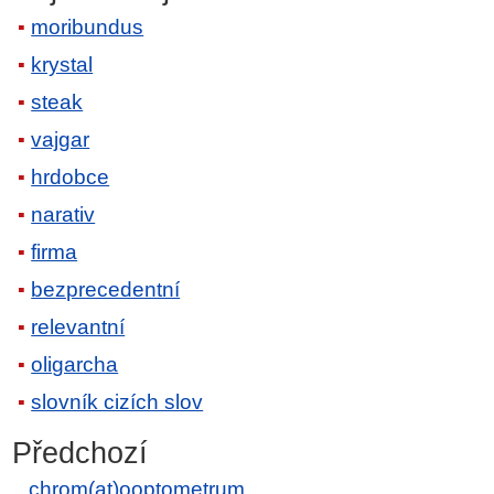
moribundus
krystal
steak
vajgar
hrdobce
narativ
firma
bezprecedentní
relevantní
oligarcha
slovník cizích slov
Předchozí
chrom(at)ooptometrum