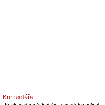
Komentáře
Ke slovu
chrom(at)ophilus
zatím nikdo nepřidal