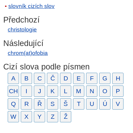
slovník cizích slov
Předchozí
christologie
Následující
chrom(at)ofobia
Cizí slova podle písmen
A
B
C
Č
D
E
F
G
H
CH
I
J
K
L
M
N
O
P
Q
R
Ř
S
Š
T
U
Ú
V
W
X
Y
Z
Ž