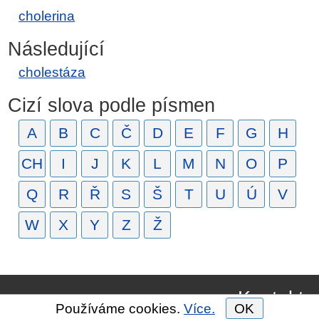
cholerina
Následující
cholestáza
Cizí slova podle písmen
A
B
C
Č
D
E
F
G
H
CH
I
J
K
L
M
N
O
P
Q
R
Ř
S
Š
T
U
Ú
V
W
X
Y
Z
Ž
Kontakt
Používáme cookies.
Více.
OK