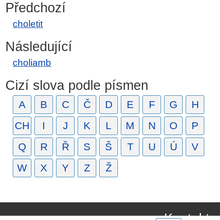
Předchozí
choletit
Následující
choliamb
Cizí slova podle písmen
A
B
C
Č
D
E
F
G
H
CH
I
J
K
L
M
N
O
P
Q
R
Ř
S
Š
T
U
Ú
V
W
X
Y
Z
Ž
Kontakt