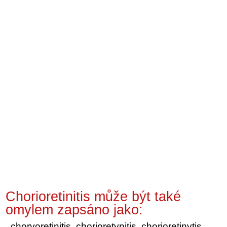
Chorioretinitis může být také
omylem zapsáno jako:
choryoretinitis, chorioretynitis, chorioretinytis,