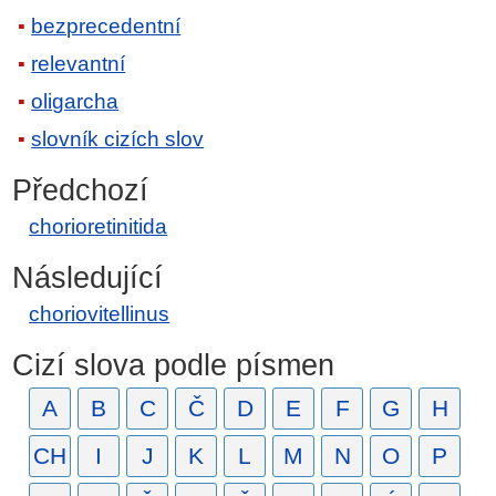
bezprecedentní
relevantní
oligarcha
slovník cizích slov
Předchozí
chorioretinitida
Následující
choriovitellinus
Cizí slova podle písmen
A
B
C
Č
D
E
F
G
H
CH
I
J
K
L
M
N
O
P